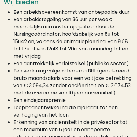
Wij bieden
Een arbeidsovereenkomst van onbepaalde duur
Een arbeidsregeling van 36 uur per week:
maandelijks uurrooster opgesteld door de
Nursingcoördinator, hoofdzakelijk van 8u tot
15u42 en, volgens de animatieplanning, van 9u18
tot 17u of van 12u18 tot 20u, van maandag tot en
met vrijdag
Een aantrekkelijk verlofstelsel (publieke sector)
Een verloning volgens barema BH1 (geïndexeerd
bruto maandsalaris voor een voltijdse betrekking
van € 3.094,34 zonder anciënniteit en € 3.674,53
met de overname van 10 jaar anciënniteit)
Een eindejaarspremie
Loopbaanontwikkeling die bijdraagt tot een
verhoging van het loon
Erkenning van anciënniteit in de privésector tot
een maximum van 6 jaar en onbeperkte
erkenning van anciënniteit in de publieke sector