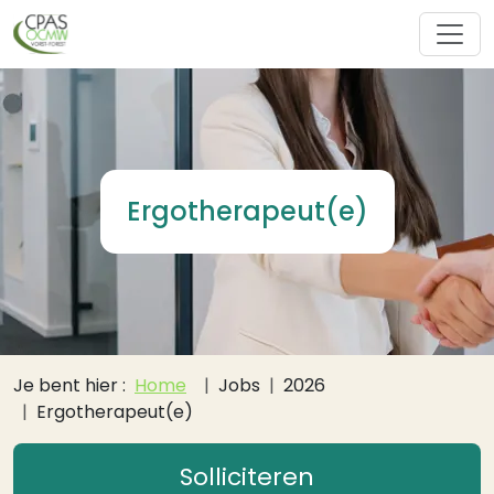
Overslaan en naar de inhoud gaan
Ergotherapeut(e)
Kruimelpad
Je bent hier :
Home
Jobs
2026
Ergotherapeut(e)
Solliciteren