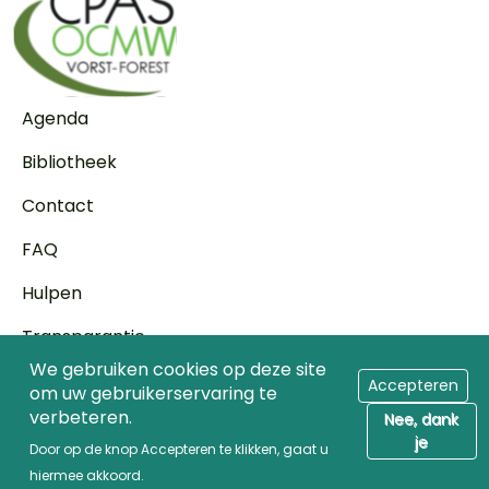
Voet
Agenda
Bibliotheek
Contact
FAQ
Hulpen
Transparantie
We gebruiken cookies op deze site
Wettelijke vermeldingen
Accepteren
om uw gebruikerservaring te
verbeteren.
Nee, dank
Toegang voor zorgprofessionals
je
Door op de knop Accepteren te klikken, gaat u
© 2026 Caravane media
hiermee akkoord.