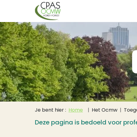
Hoofdnavigati
Overslaan en naar de inhoud gaan
Kruimelpad
Je bent hier :
Home
Het Ocmw
Toeg
Deze pagina is bedoeld voor prof