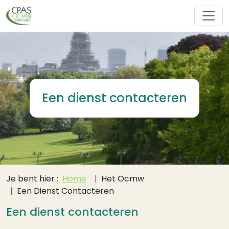
Overslaan en naar de inhoud gaan
Een dienst contacteren
Kruimelpad
Je bent hier :
Home
Het Ocmw
Een Dienst Contacteren
Een dienst contacteren