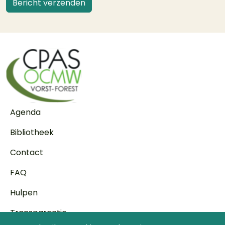
Voet
Agenda
Bibliotheek
Contact
FAQ
Hulpen
Transparantie