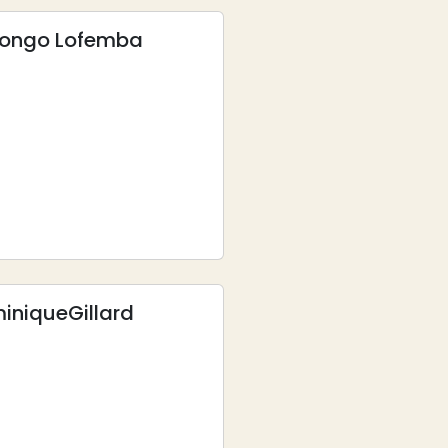
longo Lofemba
inique
Gillard