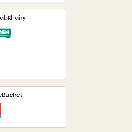
ab
Khairy
e
Buchet