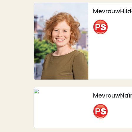
Mevrouw
Hil
Afbeelding
Mevrouw
Na
Afbeelding