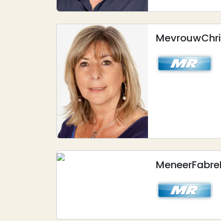
Mevrouw
Chr
Afbeelding
Meneer
Fabre
Afbeelding