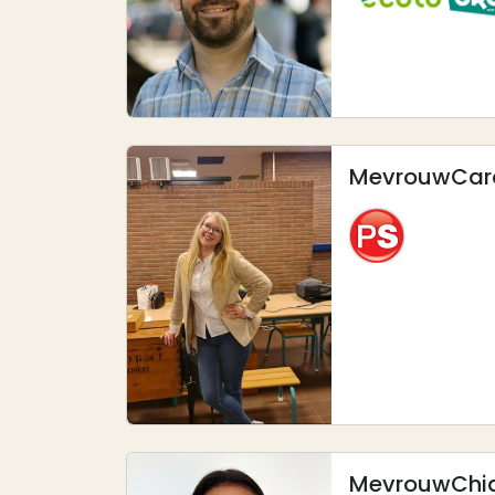
Mevrouw
Car
Afbeelding
Mevrouw
Chi