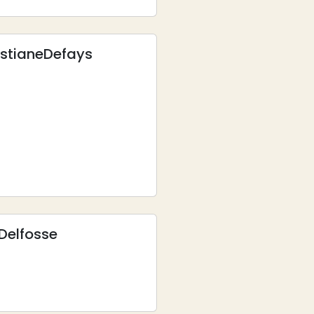
istiane
Defays
Delfosse