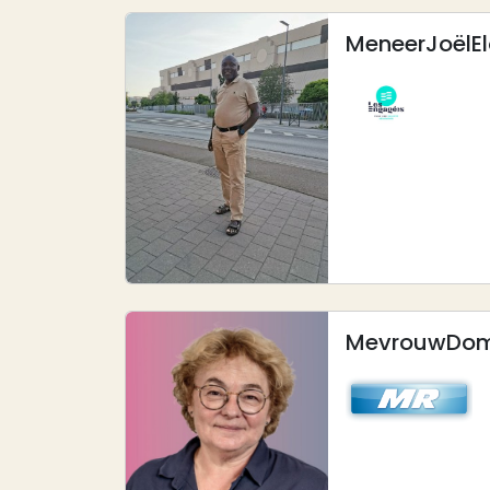
Meneer
Joël
E
Afbeelding
Mevrouw
Dom
Afbeelding