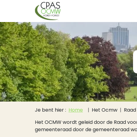
Hoofdnavigati
Overslaan en naar de inhoud gaan
Kruimelpad
Je bent hier :
Home
Het Ocmw
Raad 
Het OCMW wordt geleid door de Raad voor S
gemeenteraad door de gemeenteraad worde