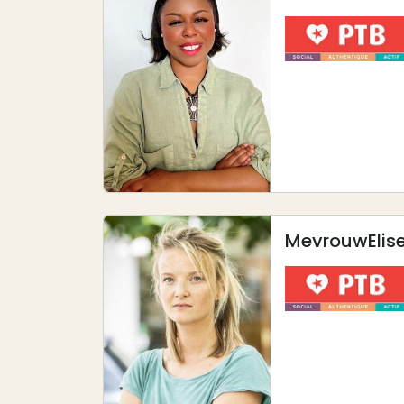
Afbeelding
Mevrouw
Elis
Afbeelding