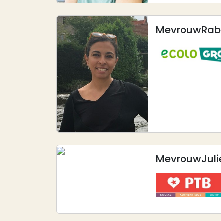
Mevrouw
Rab
Afbeelding
Mevrouw
Juli
Afbeelding