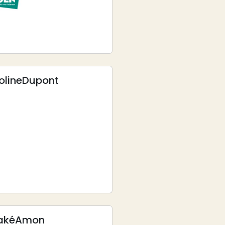
oline
Dupont
aké
Amon