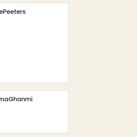
de
Peeters
ïma
Ghanmi